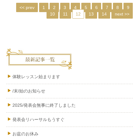
<< prev
1
2
3
4
5
6
7
8
9
10
11
12
13
14
next >>
体験レッスン始まります
/末/始のお知らせ
2025/発表会無事に終了しました
発表会リハーサルもうすぐ
お盆のお休み