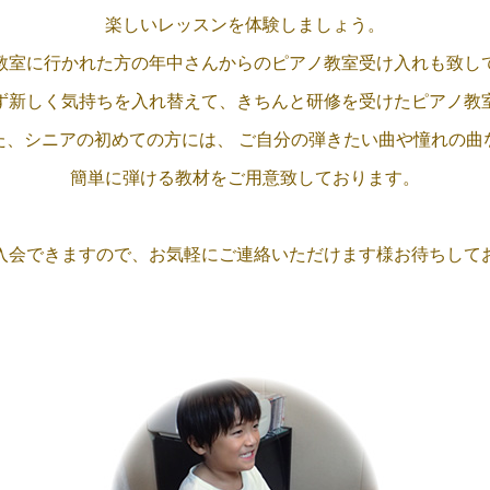
楽しいレッスンを
体験しましょう。
教室に行かれた方の
年中さんからの
ピアノ教室受け入れも
致し
ず新しく
気持ちを入れ替えて、
きちんと研修を
受けたピアノ教
た、シニアの初めての方には、
ご自分の弾きたい曲や憧れの曲
簡単に弾ける教材をご用意致
しております。
入会できますので、
お気軽に
ご連絡いただけます様
お待ちして