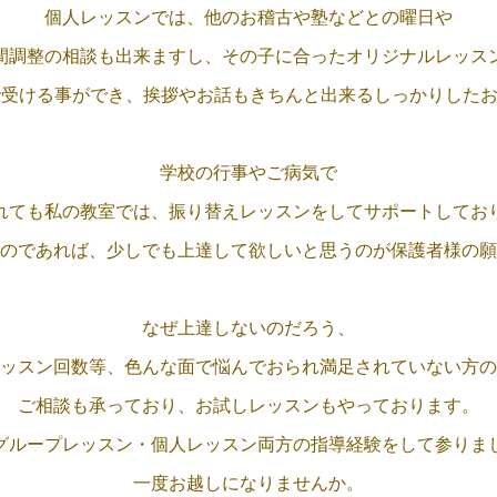
個人レッスンでは、
他のお稽古や塾などとの曜日や
間調整の相談も出来ますし、
その子に合った
オリジナルレッス
で受ける事ができ、挨拶や
お話もきちんと出来るしっかり
した
学校の行事やご病気で
れても私の教室では、
振り替えレッスンをして
サポートしてお
のであれば、
少しでも上達して欲しいと
思うのが保護者様の願
なぜ上達しないのだろう、
ッスン回数等、色んな面で悩んで
おられ満足されていない方の
ご相談も承っており、
お試しレッスンもやっております。
グループレッスン・個人レッスン
両方の指導経験をして参りま
一度お越しになりませんか。