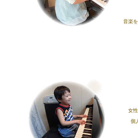
音楽を
女性
個