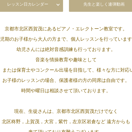
レッスン日カレンダー
先生と楽しく連弾動画
京都市北区西賀茂にある
ピアノ・エレクトーン教室です。
児期のお子様から大人の方まで、
個人レッスンを行っています
幼児さんには絶対音感訓練も
行っております。
音楽を情操教育や趣味として
、
または保育士や
コンクール出場を目指して、
様々な方に対応
お子様のレッスンの場合、
保護者様の方の同席は自由です。
時間や曜日は
相談させて頂いております。
現在、生徒さんは、
京都市北区西賀茂だけでなく
北区柊野，上賀茂，大宮，
紫竹，左京区岩倉など
遠方からも
来て頂いており
有難うございます。