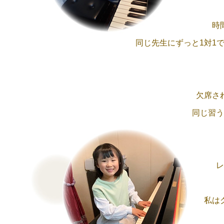
時
同じ先生にずっと
1対1
欠席さ
同じ習う
レ
私は