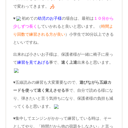
で変わってきます。
♥
初めての
幼児のお子様
の場合は、最初は
１０分から
少しずつ長く
していかれると良いと思います。（
時間よ
り回数で練習される方が良い
）小学生で30分以上できる
といいですね。
出来れば小さいお子様は、保護者様が一緒に椅子に座っ
て
練習を見てあげる
事で、
速く上達
出来ると思います。
♥五線読みの練習も大変重要なので、
遊びながら五線カ
ードを使って速く覚えさせる
事で、自分で読める様にな
り、弾きたいと言う気持ちになり、保護者様の負担も減
ってくると思います。
♥集中してエンジンがかかって練習している時は、そー
としてやり、「時間だから他の宿題をしなさい」と言っ