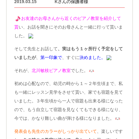
2019.03.15
Kさんの保護者様
お友達のお母さんから近くのピアノ教室を紹介して
貰
い、お話を聞きにそのお母さんと一緒に行って貰いま
した。
そして先生とお話して
、実はもう１ヶ所行く予定をして
いましたが
、
第一印象で
、すぐに
決めました。
それが、
北川敏枝ピアノ教室
でした。
初めは心配なので、幼児の時から１～２年生頃まで、私
も一緒にレッスン見学をさせて貰い、家でも宿題を見て
いました。３年生頃から一人で宿題も出来る様になった
ので、もう自立して宿題を見なくてもできる様になり、
今では、かなり難しい曲が弾ける様になりました。
発表会も先生のカラーがしっかり出ていて
、楽しいです